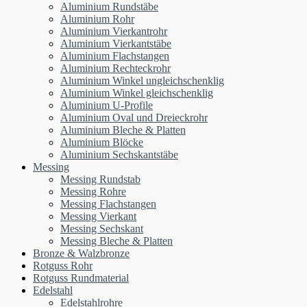
Aluminium Rundstäbe
Aluminium Rohr
Aluminium Vierkantrohr
Aluminium Vierkantstäbe
Aluminium Flachstangen
Aluminium Rechteckrohr
Aluminium Winkel ungleichschenklig
Aluminium Winkel gleichschenklig
Aluminium U-Profile
Aluminium Oval und Dreieckrohr
Aluminium Bleche & Platten
Aluminium Blöcke
Aluminium Sechskantstäbe
Messing
Messing Rundstab
Messing Rohre
Messing Flachstangen
Messing Vierkant
Messing Sechskant
Messing Bleche & Platten
Bronze & Walzbronze
Rotguss Rohr
Rotguss Rundmaterial
Edelstahl
Edelstahlrohre