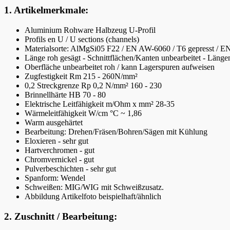
1. Artikelmerkmale:
Aluminium Rohware Halbzeug U-Profil
Profils en U / U sections (channels)
Materialsorte: AlMgSi05 F22 / EN AW-6060 / T6 gepresst / EN
Länge roh gesägt - Schnittflächen/Kanten unbearbeitet - Län
Oberfläche unbearbeitet roh / kann Lagerspuren aufweisen
Zugfestigkeit Rm 215 - 260N/mm²
0,2 Streckgrenze Rp 0,2 N/mm² 160 - 230
Brinnellhärte HB 70 - 80
Elektrische Leitfähigkeit m/Ohm x mm² 28-35
Wärmeleitfähigkeit W/cm °C ~ 1,86
Warm ausgehärtet
Bearbeitung: Drehen/Fräsen/Bohren/Sägen mit Kühlung
Eloxieren - sehr gut
Hartverchromen - gut
Chromvernickel - gut
Pulverbeschichten - sehr gut
Spanform: Wendel
Schweißen: MIG/WIG mit Schweißzusatz.
Abbildung Artikelfoto beispielhaft/ähnlich
2. Zuschnitt / Bearbeitung: