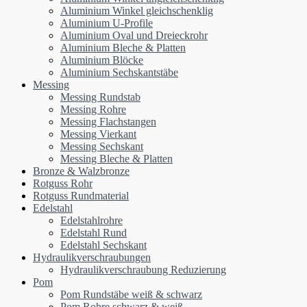
Aluminium Winkel gleichschenklig
Aluminium U-Profile
Aluminium Oval und Dreieckrohr
Aluminium Bleche & Platten
Aluminium Blöcke
Aluminium Sechskantstäbe
Messing
Messing Rundstab
Messing Rohre
Messing Flachstangen
Messing Vierkant
Messing Sechskant
Messing Bleche & Platten
Bronze & Walzbronze
Rotguss Rohr
Rotguss Rundmaterial
Edelstahl
Edelstahlrohre
Edelstahl Rund
Edelstahl Sechskant
Hydraulikverschraubungen
Hydraulikverschraubung Reduzierung
Pom
Pom Rundstäbe weiß & schwarz
Pom Rohre schwarz & weiß