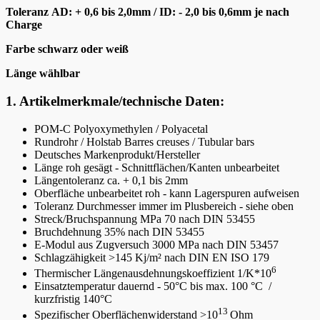
Toleranz AD: + 0,6 bis 2,0
mm / ID: - 2,0 bis 0,6mm je nach
Charge
Farbe schwarz oder weiß
Länge wählbar
1. Artikelmerkmale/technische Daten:
POM-C Polyoxymethylen / Polyacetal
Rundrohr / Holstab Barres creuses / Tubular bars
Deutsches Markenprodukt/Hersteller
Länge roh gesägt - Schnittflächen/Kanten unbearbeitet
Längentoleranz ca. + 0,1 bis 2mm
Oberfläche unbearbeitet roh - kann Lagerspuren aufweisen
Toleranz Durchmesser immer im Plusbereich - siehe oben
Streck/Bruchspannung MPa 70 nach DIN 53455
Bruchdehnung 35% nach DIN 53455
E-Modul aus Zugversuch 3000 MPa nach DIN 53457
Schlagzähigkeit >145 Kj/m² nach DIN EN ISO 179
6
Thermischer Längenausdehnungskoeffizient 1/K*10
Einsatztemperatur dauernd - 50°C bis max. 100 °C /
kurzfristig 140°C
13
Spezifischer Oberflächenwiderstand >10
Ohm