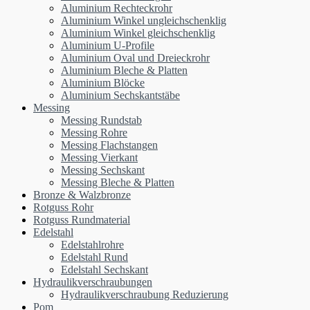
Aluminium Rechteckrohr
Aluminium Winkel ungleichschenklig
Aluminium Winkel gleichschenklig
Aluminium U-Profile
Aluminium Oval und Dreieckrohr
Aluminium Bleche & Platten
Aluminium Blöcke
Aluminium Sechskantstäbe
Messing
Messing Rundstab
Messing Rohre
Messing Flachstangen
Messing Vierkant
Messing Sechskant
Messing Bleche & Platten
Bronze & Walzbronze
Rotguss Rohr
Rotguss Rundmaterial
Edelstahl
Edelstahlrohre
Edelstahl Rund
Edelstahl Sechskant
Hydraulikverschraubungen
Hydraulikverschraubung Reduzierung
Pom