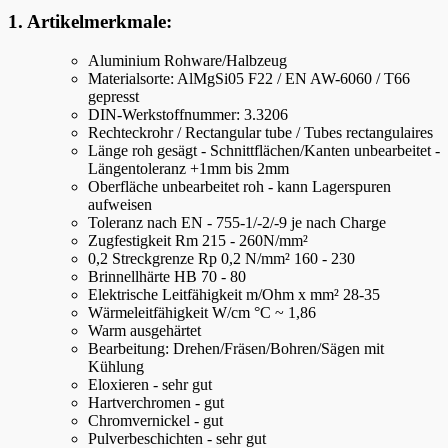
1. Artikelmerkmale:
Aluminium Rohware/Halbzeug
Materialsorte: AlMgSi05 F22 / EN AW-6060 / T66
gepresst
DIN-Werkstoffnummer: 3.3206
Rechteckrohr / Rectangular tube / Tubes rectangulaires
Länge roh gesägt - Schnittflächen/Kanten unbearbeitet -
Längentoleranz +1mm bis 2mm
Oberfläche unbearbeitet roh - kann Lagerspuren
aufweisen
Toleranz nach EN - 755-1/-2/-9 je nach Charge
Zugfestigkeit Rm 215 - 260N/mm²
0,2 Streckgrenze Rp 0,2 N/mm² 160 - 230
Brinnellhärte HB 70 - 80
Elektrische Leitfähigkeit m/Ohm x mm² 28-35
Wärmeleitfähigkeit W/cm °C ~ 1,86
Warm ausgehärtet
Bearbeitung: Drehen/Fräsen/Bohren/Sägen mit
Kühlung
Eloxieren - sehr gut
Hartverchromen - gut
Chromvernickel - gut
Pulverbeschichten - sehr gut