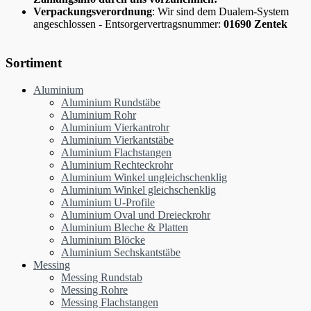
Verpackungsverordnung
: Wir sind dem Dualem-System
angeschlossen - Entsorgervertragsnummer:
01690 Zentek
Sortiment
Aluminium
Aluminium Rundstäbe
Aluminium Rohr
Aluminium Vierkantrohr
Aluminium Vierkantstäbe
Aluminium Flachstangen
Aluminium Rechteckrohr
Aluminium Winkel ungleichschenklig
Aluminium Winkel gleichschenklig
Aluminium U-Profile
Aluminium Oval und Dreieckrohr
Aluminium Bleche & Platten
Aluminium Blöcke
Aluminium Sechskantstäbe
Messing
Messing Rundstab
Messing Rohre
Messing Flachstangen