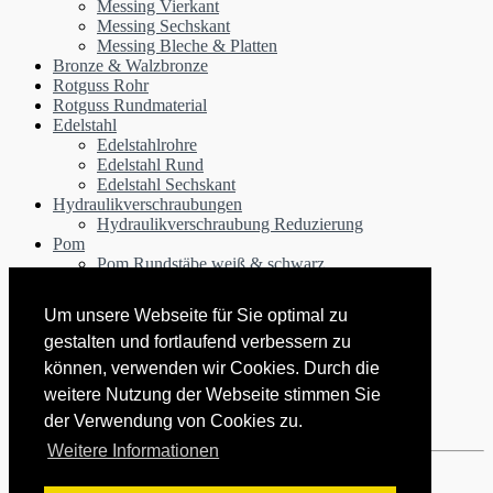
Messing Vierkant
Messing Sechskant
Messing Bleche & Platten
Bronze & Walzbronze
Rotguss Rohr
Rotguss Rundmaterial
Edelstahl
Edelstahlrohre
Edelstahl Rund
Edelstahl Sechskant
Hydraulikverschraubungen
Hydraulikverschraubung Reduzierung
Pom
Pom Rundstäbe weiß & schwarz
Pom Rohre schwarz & weiß
Polyamid PA6 Rundstäbe schwarz & weiß
Um unsere Webseite für Sie optimal zu
Kupfer Rundstange
gestalten und fortlaufend verbessern zu
PVC
PVC Rundstab grau & rot
können, verwenden wir Cookies. Durch die
PVC Rohr grau & rot
weitere Nutzung der Webseite stimmen Sie
Kunststoffe PA POM PVC Teflon
der Verwendung von Cookies zu.
PEEK / Polyetheretherketon
Weitere Informationen
Datenschutzerklärung
|
Impressum
|
AGB