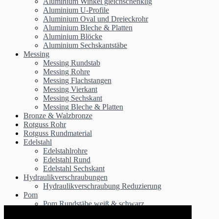
Aluminium Winkel gleichschenklig
Aluminium U-Profile
Aluminium Oval und Dreieckrohr
Aluminium Bleche & Platten
Aluminium Blöcke
Aluminium Sechskantstäbe
Messing
Messing Rundstab
Messing Rohre
Messing Flachstangen
Messing Vierkant
Messing Sechskant
Messing Bleche & Platten
Bronze & Walzbronze
Rotguss Rohr
Rotguss Rundmaterial
Edelstahl
Edelstahlrohre
Edelstahl Rund
Edelstahl Sechskant
Hydraulikverschraubungen
Hydraulikverschraubung Reduzierung
Pom
Pom Rundstäbe weiß & schwarz
Pom Rohre schwarz & weiß