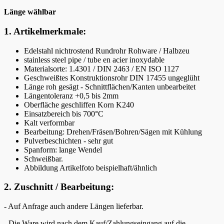
Länge wählbar
1. Artikelmerkmale:
Edelstahl nichtrostend Rundrohr Rohware / Halbzeu
stainless steel pipe / tube en acier inoxydable
Materialsorte: 1.4301 / DIN 2463 / EN ISO 1127
Geschweißtes Konstruktionsrohr DIN 17455 ungeglüht
Länge roh gesägt - Schnittflächen/Kanten unbearbeitet
Längentoleranz +0,5 bis 2mm
Oberfläche geschliffen Korn K240
Einsatzbereich bis 700°C
Kalt verformbar
Bearbeitung: Drehen/Fräsen/Bohren/Sägen mit Kühlung
Pulverbeschichten - sehr gut
Spanform: lange Wendel
Schweißbar.
Abbildung Artikelfoto beispielhaft/ähnlich
2. Zuschnitt / Bearbeitung:
- Auf Anfrage auch andere Längen lieferbar.
- Die Ware wird nach dem Kauf/Zahlungseingang auf die