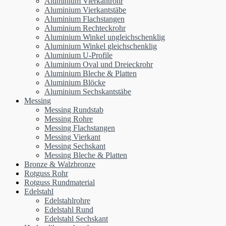
Aluminium Vierkantrohr
Aluminium Vierkantstäbe
Aluminium Flachstangen
Aluminium Rechteckrohr
Aluminium Winkel ungleichschenklig
Aluminium Winkel gleichschenklig
Aluminium U-Profile
Aluminium Oval und Dreieckrohr
Aluminium Bleche & Platten
Aluminium Blöcke
Aluminium Sechskantstäbe
Messing
Messing Rundstab
Messing Rohre
Messing Flachstangen
Messing Vierkant
Messing Sechskant
Messing Bleche & Platten
Bronze & Walzbronze
Rotguss Rohr
Rotguss Rundmaterial
Edelstahl
Edelstahlrohre
Edelstahl Rund
Edelstahl Sechskant