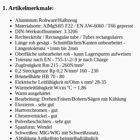
1. Artikelmerkmale:
Aluminium Rohware/Halbzeug
Materialsorte: AlMgSi05 F22 / EN AW-6060 / T66 gepresst
DIN-Werkstoffnummer: 3.3206
Rechteckrohr / Rectangular tube / Tubes rectangulaires
Länge roh gesägt - Schnittflächen/Kanten unbearbeitet -
Längentoleranz +1mm bis 2mm
Oberfläche unbearbeitet roh - kann Lagerspuren aufweisen
Toleranz nach EN - 755-1/-2/-9 je nach Charge
Zugfestigkeit Rm 215 - 260N/mm²
0,2 Streckgrenze Rp 0,2 N/mm² 160 - 230
Brinnellhärte HB 70 - 80
Elektrische Leitfähigkeit m/Ohm x mm² 28-35
Wärmeleitfähigkeit W/cm °C ~ 1,86
Warm ausgehärtet
Bearbeitung: Drehen/Fräsen/Bohren/Sägen mit Kühlung
Eloxieren - sehr gut
Hartverchromen - gut
Chromvernickel - gut
Pulverbeschichten - sehr gut
Spanform: Wendel
Schweißen: MIG/WIG mit Schweißzusatz.
Abbildung Artikelfoto beispielhaft/ähnlich