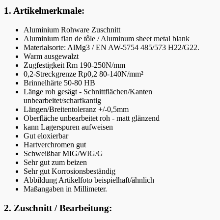
1. Artikelmerkmale:
Aluminium Rohware Zuschnitt
Aluminium flan de tôle / Aluminum sheet metal blank
Materialsorte: AlMg3 / EN AW-5754 485/573 H22/G22.
Warm ausgewalzt
Zugfestigkeit Rm 190-250N/mm
0,2-Streckgrenze Rp0,2 80-140N/mm²
Brinnelhärte 50-80 HB
Länge roh gesägt - Schnittflächen/Kanten
unbearbeitet/scharfkantig
Längen/Breitentoleranz +/-0,5mm
Oberfläche unbearbeitet roh - matt glänzend
kann Lagerspuren aufweisen
Gut eloxierbar
Hartverchromen gut
Schweißbar MIG/WIG/G
Sehr gut zum beizen
Sehr gut Korrosionsbeständig
Abbildung Artikelfoto beispielhaft/ähnlich
Maßangaben in Millimeter.
2. Zuschnitt / Bearbeitung: