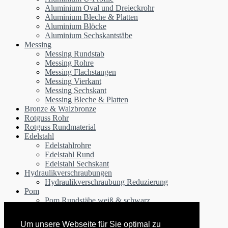
Aluminium Oval und Dreieckrohr
Aluminium Bleche & Platten
Aluminium Blöcke
Aluminium Sechskantstäbe
Messing
Messing Rundstab
Messing Rohre
Messing Flachstangen
Messing Vierkant
Messing Sechskant
Messing Bleche & Platten
Bronze & Walzbronze
Rotguss Rohr
Rotguss Rundmaterial
Edelstahl
Edelstahlrohre
Edelstahl Rund
Edelstahl Sechskant
Hydraulikverschraubungen
Hydraulikverschraubung Reduzierung
Pom
Pom Rundstäbe weiß & schwarz
Pom Rohre schwarz & weiß
Polyamid PA6 Rundstäbe schwarz & weiß
Um unsere Webseite für Sie optimal zu
Kupfer Rundstange